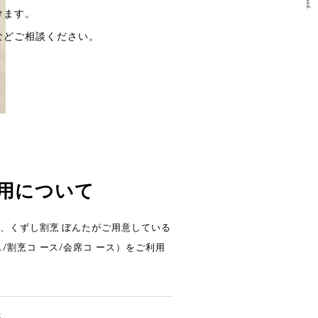
けます。
などご相談ください。
用について
、くずし割烹 ぼんたがご用意している
/割烹コ ース/会席コ ース）をご利用
名