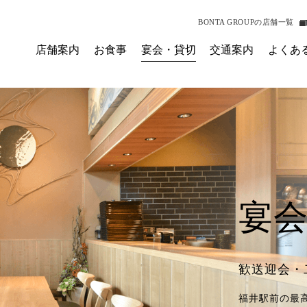
BONTA GROUPの店舗一覧
店舗案内
お食事
宴会・貸切
交通案内
よくあ
宴
歓送迎会・
福井駅前の最